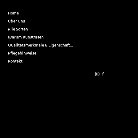
MENU
KONTAKT
Öffnungszeiten März - Dezember
Home
Hemelinger
Di. - Do.: 10.00 - 16.00 Uhr
Hafendamm
Über Uns
&
24, 28309
Alle Sorten
Termine nach Absprache.
Bremen
Warum Kunstrasen
Wir sind aber weiterhin telefonisch für Sie
info@grassart
Qualitätsmerkmale & Eigenschaften
erreichbar.
.de
Pflegehinweise
+49 (0) 421
98989480
Kontakt
☀️ Betriebsurlaub vom 23.07. bis 10.08.2026
Liebe Kunden,
vom 23.07.2026 bis einschließlich 10.08.2026
machen wir Urlaub. In dieser Zeit bleibt
unsere Ausstellung geschlossen.
Ab Dienstag, dem 11.08.2026, sind wir wieder
zu den gewohnten Öffnungszeiten für Sie da!